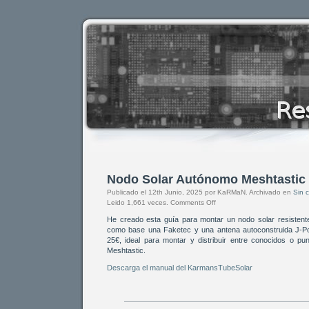
Nodo Solar Autónomo Meshtastic 
Publicado el 12th Junio, 2025 por KaRMaN. Archivado en
Sin 
Leido 1,661 veces.
Comments Off
He creado esta guía para montar un nodo solar resistent
como base una Faketec y una antena autoconstruida J-Po
25€, ideal para montar y distribuir entre conocidos o pu
Meshtastic.
Descarga el manual del KarmansTubeSolar