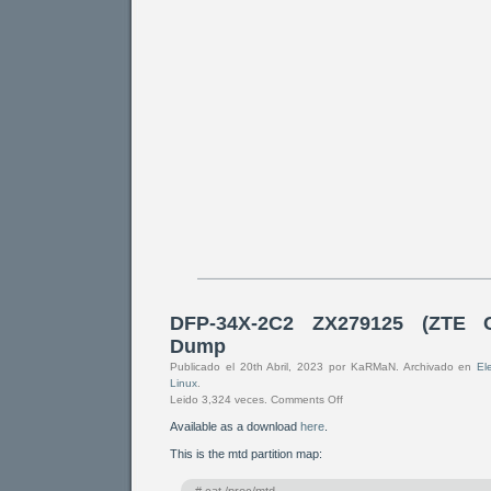
DFP-34X-2C2 ZX279125 (ZTE C
Dump
Publicado el 20th Abril, 2023 por KaRMaN. Archivado en
El
Linux
.
Leido 3,324 veces.
Comments Off
Available as a download
here
.
This is the mtd partition map: