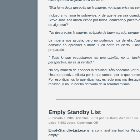
“Si la fama llega después de la muerte, no tengo prisa en con
Incluso si tu fama te sobrevive, ¿ de qué te servirá cuan
Steve Jobs sea ahora citado por todos, admirado y puesto c
de algo eso?.
“No desprecies la muerte, acéptala de buen agrado, porque f
La muerte nos asusta, pero no podemos huir de ella. Algu
consiste en aprender a morir. Y en parte es cierto. Cua
preparado.
“ Todo lo que escuchamos es una opinión, no un hec
perspectiva, no es la verdad.”
No hay manera de conocer la realidad, sólo podemos ver nue
Una perspectiva influida por lo que somos, por lo que hemos
Por eso digamos lo que digamos, es solo una manifestaci
realidad, y no un hecho derivado de la realidad misma.
Empty Standby List
Publicado el 28th Diciembre, 2023 por KaRMaN. Archivado en
Leido 7,553 veces.
Comments Off
EmptyStandbyList.exe
is a command line tool for Windo
empty: