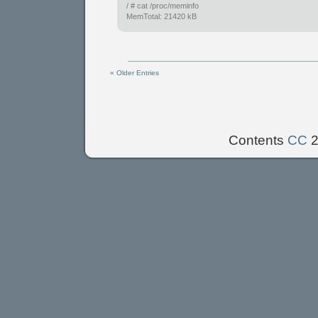
/ # cat /proc/meminfo
MemTotal: 21420 kB
« Older Entries
Contents
CC
2