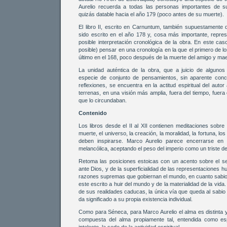
Aurelio recuerda a todas las personas importantes de su
quizás datable hacia el año 179 (poco antes de su muerte).
El libro II, escrito en Carnuntum, también supuestamente 
sido escrito en el año 178 y, cosa más importante, repres
posible interpretación cronológica de la obra. En este ca
posible) pensar en una cronología en la que el primero de los
último en el 168, poco después de la muerte del amigo y ma
La unidad auténtica de la obra, que a juicio de alguno
especie de conjunto de pensamientos, sin aparente conc
reflexiones, se encuentra en la actitud espiritual del auto
terrenas, en una visión más amplia, fuera del tiempo, fue
que lo circundaban.
Contenido
Los libros desde el II al XII contienen meditaciones sobre 
muerte, el universo, la creación, la moralidad, la fortuna, l
deben inspirarse. Marco Aurelio parece encerrarse en
melancólica, aceptando el peso del imperio como un triste de
Retoma las posiciones estoicas con un acento sobre el s
ante Dios, y de la superficialidad de las representaciones
razones supremas que gobiernan el mundo, en cuanto sabio 
este escrito a huir del mundo y de la materialidad de la vida
de sus realidades caducas, la única vía que queda al sabio
da significado a su propia existencia individual.
Como para Séneca, para Marco Aurelio el alma es distinta 
compuesta del alma propiamente tal, entendida como espí