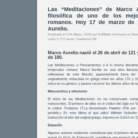
Las “Meditaciones” de Marco A
filosófica de uno de los mej
romanos. Hoy 17 de marzo de 1
Aurelio.
Publicado el 17th Marzo, 2024 por KaRMaN. Archivado en
Desv
Leido 2,777 veces.
Comments Off
Marco Aurelio nació el 26 de abril de 121
de 180.
Las Meditaciones o Pensamientos o A sí mismo literalme
emperador romano Marco Aurelio es una obra literaria
reflexiones de este filósofo, aparentemente fuera del
originalmente redactada en griego entre los años 170 y 
única en su género, y parece recorrer los últimos años de la
Manuscritos y ediciones
El texto de las Meditaciones se ha conservado comp
manuscritos. El primero de ellos es el códice del siglo xvi
el códice Toxitanus (T),a denominado Palatino (P)b por
perdido.c Es este último el que utilizó Wilhelm Xylande
traducción al latín del original griego, impresa en Zúrich en
Datación
Algunos autores modernos consideran que el primero de est
actual río Hron de Eslovaquia) constituye una especie de 