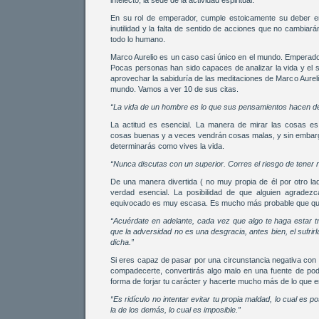
intelecto, la sede de la actividad espiritual.
En su rol de emperador, cumple estoicamente su deber en 
inutilidad y la falta de sentido de acciones que no cambiará
todo lo humano.
Marco Aurelio es un caso casi único en el mundo. Emperador
Pocas personas han sido capaces de analizar la vida y e
aprovechar la sabiduría de las meditaciones de Marco Aurel
mundo. Vamos a ver 10 de sus citas.
“La vida de un hombre es lo que sus pensamientos hacen de 
La actitud es esencial. La manera de mirar las cosas e
cosas buenas y a veces vendrán cosas malas, y sin embar
determinarás como vives la vida.
“Nunca discutas con un superior. Corres el riesgo de tener 
De una manera divertida ( no muy propia de él por otro lad
verdad esencial. La posibilidad de que alguien agradez
equivocado es muy escasa. Es mucho más probable que que
“Acuérdate en adelante, cada vez que algo te haga estar tr
que la adversidad no es una desgracia, antes bien, el sufri
dicha.”
Si eres capaz de pasar por una circunstancia negativa con e
compadecerte, convertirás algo malo en una fuente de po
forma de forjar tu carácter y hacerte mucho más de lo que e
“Es ridículo no intentar evitar tu propia maldad, lo cual es po
la de los demás, lo cual es imposible.”