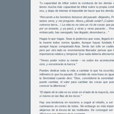
Tu capacidad de influir sobre la conducta de los demás
tienes mucha más capacidad de influir sobre tu propia con
eso, y dejas de intentar el imposible de hacer que los dem
“Recuerdo a los hombres famosos del pasado: Alejandro, Po
tantos otros; y me pregunto: Ahora ¿dónde están? ¡Cuánto 
volverse tierra…! La vida no es sino un río de cosas que 
por un instante, y ya pasó; y otras y otras pasarán… Pron
embarcado; has navegado; has llegado; desembarca…”
Hagas lo que hagas. Seas lo poderoso que seas, llegará e
la muerte todos somos iguales. Aunque hayas fundado 
aunque hayas conquistado Asia. Serás tan sólo un cadáve
pero por otro lado es enormemente liberador pensar que 
importancia relativa y temporal. Que nada debería afectarn
“Tienes poder sobre tu mente – no sobre los acontecimi
esto, y encontrarás la fuerza.”
Puedes dedicar toda tu vida a cambiar lo que ha ocurrid
milímetro lo que ha pasado. El sentido de esta frase es igu
la Serenidad cuando dice: “Dios, concédeme la serenidad
puedo cambiar, el valor para cambiar las cosas que pue
conocer la diferencia.”
“El objeto de la vida no es estar en el lado de la mayoría, s
sí mismo en las filas de los locos.”
Hay una tendencia en nosotros a seguir al rebaño, a se
caminamos en contra de todos. Sin embargo es más import
alejarnos de la locura de las multitudes. De conseguir se
difícil que sea alejarse de la corriente.