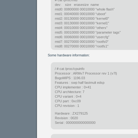
# cat /proc/mtd
dev: size erasesize name
mtd0: 00800000 00010000 “whole flash”
mtd1: 00040000 00010000 “uboot”
mtd2: 00130000 00010000 “kernel0″
mtd3: 00130000 00010000 “kernel1″
mtd4: 00010000 00010000 “others”
mtd5: 00010000 00010000 “parameter tags”
mtd6: 00060000 00010000 “usercfg”
mtd7: 00270000 00010000 “rootfs0″
mtd8: 00270000 00010000 “rootfs1″
Some hardware information:
/ # cat /proc/cpuinfo
Processor : ARMv7 Processor rev 1 (v7l)
BogoMIPS : 1196.03
Features : swp half fastmult edsp
CPU implementer : 0×41
CPU architecture: 7
CPU variant : 0×4
CPU part : 0xc09
CPU revision : 1
Hardware : ZX279125
Revision : 0020
Serial : 0000000000000000