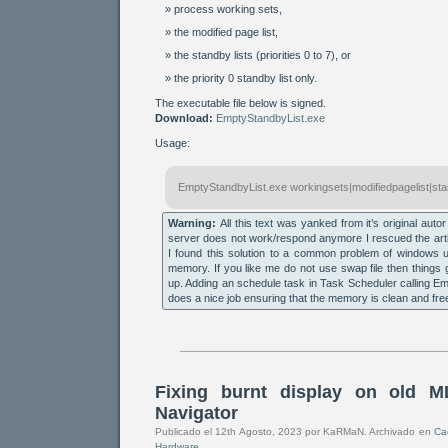
process working sets,
the modified page list,
the standby lists (priorities 0 to 7), or
the priority 0 standby list only.
The executable file below is signed.
Download:
EmptyStandbyList.exe
Usage:
EmptyStandbyList.exe workingsets|modifiedpagelist|stand
Warning:
All this text was yanked from it’s original auto
server does not work/respond anymore I rescued the art
I found this solution to a common problem of windows u
memory. If you like me do not use swap file then things
up. Adding an schedule task in Task Scheduler calling 
does a nice job ensuring that the memory is clean and fre
Fixing burnt display on old 
Navigator
Publicado el 12th Agosto, 2023 por KaRMaN. Archivado en
Ca
Hardware
.