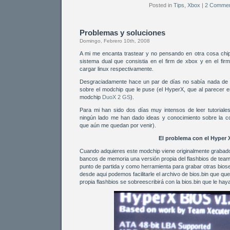
Posted in
Tips
,
Xbox
|
2 Commen
Problemas y soluciones
Domingo, Febrero 10th, 2008
A mi me encanta trastear y no pensando en otra cosa chi
sistema dual que consistia en el firm de xbox y en el firm
cargar linux respectivamente.
Desgraciadamente hace un par de días no sabía nada de 
sobre el modchip que le puse (el HyperX, que al parecer e
modchip
DuoX 2 GS
).
Para mi han sido dos días muy intensos de leer tutorial
ningún lado me han dado ideas y conocimiento sobre la c
que aún me quedan por venir).
El problema con el Hyper 
Cuando adquieres este modchip viene originalmente grabad
bancos de memoria una versión propia del flashbios de tea
punto de partida y como herramienta para grabar otras bios
desde aqui podemos facilitarle el archivo de bios.bin que que
propia flashbios se sobreescribirá con la bios.bin que le ha