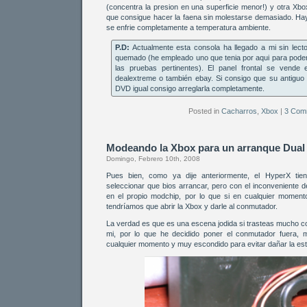
(concentra la presion en una superficie menor!) y otra Xbox
que consigue hacer la faena sin molestarse demasiado. Ha
se enfrie completamente a temperatura ambiente.
P.D:
Actualmente esta consola ha llegado a mi sin lecto
quemado (he empleado uno que tenia por aqui para poder
las pruebas pertinentes). El panel frontal se vende
dealextreme o también ebay. Si consigo que su antiguo 
DVD igual consigo arreglarla completamente.
Posted in
Cacharros
,
Xbox
|
3 Com
Modeando la Xbox para un arranque Dual 
Domingo, Febrero 10th, 2008
Pues bien, como ya dije anteriormente, el HyperX tie
seleccionar que bios arrancar, pero con el inconveniente
en el propio modchip, por lo que si en cualquier moment
tendríamos que abrir la Xbox y darle al conmutador.
La verdad es que es una escena jodida si trasteas mucho 
mi, por lo que he decidido poner el conmutador fuera,
cualquier momento y muy escondido para evitar dañar la esté