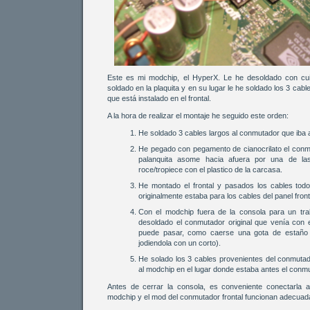
Este es mi modchip, el HyperX. Le he desoldado con cu
soldado en la plaquita y en su lugar le he soldado los 3 ca
que está instalado en el frontal.
A la hora de realizar el montaje he seguido este orden:
He soldado 3 cables largos al conmutador que iba a i
He pegado con pegamento de cianocrilato el conmu
palanquita asome hacia afuera por una de las
roce/tropiece con el plastico de la carcasa.
He montado el frontal y pasados los cables todo
originalmente estaba para los cables del panel front
Con el modchip fuera de la consola para un t
desoldado el conmutador original que venía con
puede pasar, como caerse una gota de estaño e
jodiendola con un corto).
He solado los 3 cables provenientes del conmutado
al modchip en el lugar donde estaba antes el conmu
Antes de cerrar la consola, es conveniente conectarla 
modchip y el mod del conmutador frontal funcionan adecua