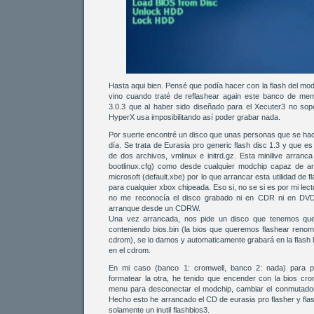
Hasta aqui bien. Pensé que podía hacer con la flash del mod
vino cuando traté de reflashear again este banco de mem
3.0.3 que al haber sido diseñado para el Xecuter3 no so
HyperX usa imposibilitando así poder grabar nada.
Por suerte encontré un disco que unas personas que se hac
día. Se trata de Eurasia pro generic flash disc 1.3 y que e
de dos archivos, vmlinux e initrd.gz. Esta minilive arranc
bootlinux.cfg) como desde cualquier modchip capaz de ar
microsoft (default.xbe) por lo que arrancar esta utilidad de
para cualquier xbox chipeada. Eso si, no se si es por mi lec
no me reconocía el disco grabado ni en CDR ni en DVD-
arranque desde un CDRW.
Una vez arrancada, nos pide un disco que tenemos que
conteniendo bios.bin (la bios que queremos flashear renomb
cdrom), se lo damos y automaticamente grabará en la flash 
en el cdrom.
En mi caso (banco 1: cromwell, banco 2: nada) para p
formatear la otra, he tenido que encender con la bios cro
menu para desconectar el modchip, cambiar el conmutador 
Hecho esto he arrancado el CD de eurasia pro flasher y fl
solamente un inutil flashbios3.