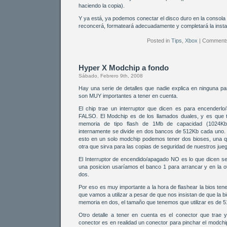
haciendo la copia).
Y ya está, ya podemos conectar el disco duro en la consola
reconcerá, formateará adecuadamente y completará la instal
Posted in
Tips
,
Xbox
|
Comments
Hyper X Modchip a fondo
Sábado, Febrero 9th, 2008
Hay una serie de detalles que nadie explica en ninguna pa
son MUY importantes a tener en cuenta.
El chip trae un interruptor que dicen es para encenderlo/
FALSO. El Modchip es de los llamados duales, y es que 
memoria de tipo flash de 1Mb de capacidad (1024K
internamente se divide en dos bancos de 512Kb cada uno.
esto en un solo modchip podemos tener dos bioses, una q
otra que sirva para las copias de seguridad de nuestros jue
El Interruptor de encendido/apagado NO es lo que dicen se
una posicion usaríamos el banco 1 para arrancar y en la o
dos.
Por eso es muy importante a la hora de flashear la bios ten
que vamos a utilizar a pesar de que nos insistan de que la bi
memoria en dos, el tamaño que tenemos que utilizar es de 
Otro detalle a tener en cuenta es el conector que trae 
conector es en realidad un conector para pinchar el modchip