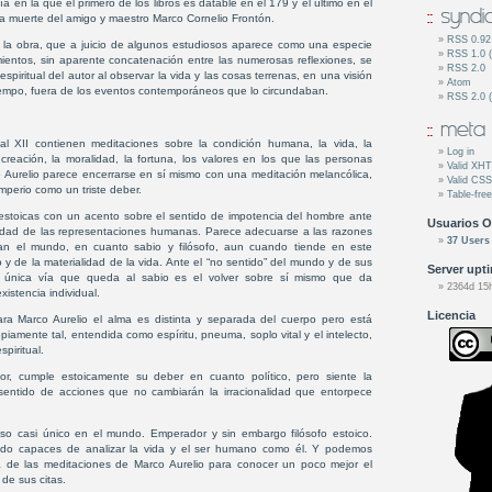
 en la que el primero de los libros es datable en el 179 y el último en el
a muerte del amigo y maestro Marco Cornelio Frontón.
RSS 0.92
 la obra, que a juicio de algunos estudiosos aparece como una especie
RSS 1.0 
entos, sin aparente concatenación entre las numerosas reflexiones, se
RSS 2.0
espiritual del autor al observar la vida y las cosas terrenas, en una visión
Atom
iempo, fuera de los eventos contemporáneos que lo circundaban.
RSS 2.0 
 al XII contienen meditaciones sobre la condición humana, la vida, la
Log in
 creación, la moralidad, la fortuna, los valores en los que las personas
Valid XH
o Aurelio parece encerrarse en sí mismo con una meditación melancólica,
Valid CSS
mperio como un triste deber.
Table-free
estoicas con un acento sobre el sentido de impotencia del hombre ante
Usuarios O
ialidad de las representaciones humanas. Parece adecuarse a las razones
37 Users
n el mundo, en cuanto sabio y filósofo, aun cuando tiende en este
o y de la materialidad de la vida. Ante el “no sentido” del mundo y de sus
Server upt
a única vía que queda al sabio es el volver sobre sí mismo que da
2364d 15
xistencia individual.
Licencia
a Marco Aurelio el alma es distinta y separada del cuerpo pero está
iamente tal, entendida como espíritu, pneuma, soplo vital y el intelecto,
spiritual.
r, cumple estoicamente su deber en cuanto político, pero siente la
de sentido de acciones que no cambiarán la irracionalidad que entorpece
so casi único en el mundo. Emperador y sin embargo filósofo estoico.
do capaces de analizar la vida y el ser humano como él. Y podemos
a de las meditaciones de Marco Aurelio para conocer un poco mejor el
de sus citas.