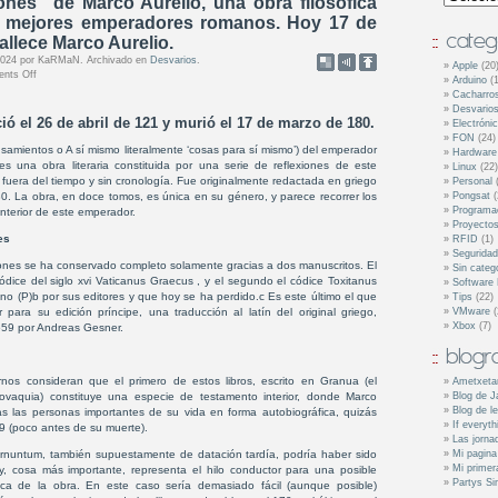
ones” de Marco Aurelio, una obra filosófica
s mejores emperadores romanos. Hoy 17 de
allece Marco Aurelio.
 2024 por KaRMaN. Archivado en
Desvarios
.
Apple
(20
nts Off
Arduino
(1
Cacharro
Desvario
ió el 26 de abril de 121 y murió el 17 de marzo de 180.
Electróni
FON
(24)
amientos o A sí mismo literalmente ‘cosas para sí mismo’) del emperador
Hardware
s una obra literaria constituida por una serie de reflexiones de este
Linux
(22)
 fuera del tiempo y sin cronología. Fue originalmente redactada en griego
Personal
(
0. La obra, en doce tomos, es única en su género, y parece recorrer los
Pongsat
(
Programa
interior de este emperador.
Proyecto
es
RFID
(1)
Seguridad
iones se ha conservado completo solamente gracias a dos manuscritos. El
Sin categ
códice del siglo xvi Vaticanus Graecus , y el segundo el códice Toxitanus
Software 
no (P)b por sus editores y que hoy se ha perdido.c Es este último el que
Tips
(22)
r para su edición príncipe, una traducción al latín del original griego,
VMware
(
Xbox
(7)
559 por Andreas Gesner.
nos consideran que el primero de estos libros, escrito en Granua (el
Ametxeta
lovaquia) constituye una especie de testamento interior, donde Marco
Blog de J
Blog de 
as las personas importantes de su vida en forma autobiográfica, quizás
If everyth
9 (poco antes de su muerte).
Las jorna
 Carnuntum, también supuestamente de datación tardía, podría haber sido
Mi pagina
Mi primer
y, cosa más importante, representa el hilo conductor para una posible
Partys Si
gica de la obra. En este caso sería demasiado fácil (aunque posible)