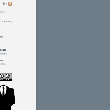
(RDF)
(Comments)
TML
nline
Online
ime
h 59m.