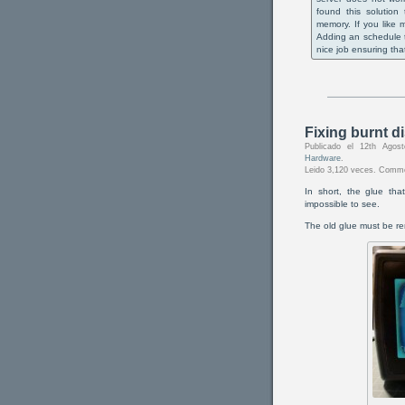
found this solutio
memory. If you like 
Adding an schedule 
nice job ensuring tha
Fixing burnt d
Publicado el 12th Ago
Hardware
.
Leido 3,120 veces.
Comme
In short, the glue tha
impossible to see.
The old glue must be re