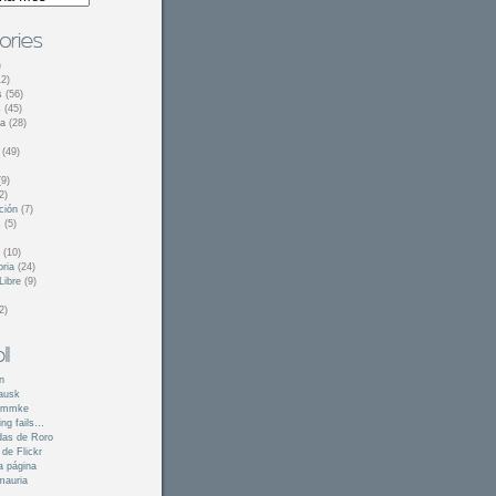
)
2)
s
(56)
s
(45)
ca
(28)
(49)
9)
2)
ción
(7)
s
(5)
(10)
oria
(24)
Libre
(9)
2)
n
ausk
lemmke
ing fails…
das de Roro
 de Flickr
a página
mauria