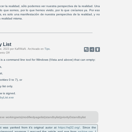
r la realidad, sólo podemos ver nuestra perspectiva de la realidad. Una
r lo que somos, por lo que hemos vivido, por lo que creíamos ya. Por eso
, es solo una manifestación de nuestra perspectiva de la realidad, y no
 realidad misma.
 List
bre, 2023 por KaRMaN. Archivado en
Tips
.
nts Off
is a command line tool for Windows (Vista and above) that can empty:
s,
st,
orities 0 to 7), or
 list only.
w is signed.
byList.exe
e workingsets|modifiedpagelist|standbylist|priority0standbylist
ext was yanked from it’s original autor at
https://wj32.org/
. Since the
k/respond anymore I rescued the article and exe from
archive.org
. I