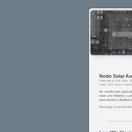
Nodo Solar Au
Publicado el 12th Junio,
Leido 1,651 veces.
Comme
He creado esta guía pa
base una Faketec y una
para montar y distribuir
Descarga el manual de