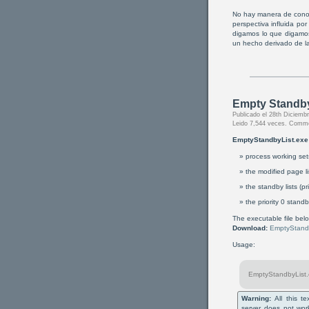
No hay manera de conoce
perspectiva influida po
digamos lo que digamos
un hecho derivado de la
Empty Standby
Publicado el 28th Diciem
Leido 7,544 veces.
Comme
EmptyStandbyList.exe
process working set
the modified page li
the standby lists (pri
the priority 0 standby
The executable file belo
Download:
EmptyStand
Usage:
EmptyStandbyList.ex
Warning:
All this t
server does not wor