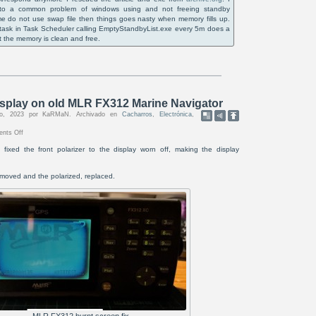
n to a common problem of windows using and not freeing standby
me do not use swap file then things goes nasty when memory fills up.
task in Task Scheduler calling EmptyStandbyList.exe every 5m does a
t the memory is clean and free.
isplay on old MLR FX312 Marine Navigator
sto, 2023 por KaRMaN. Archivado en
Cacharros
,
Electrónica
,
nts Off
t fixed the front polarizer to the display worn off, making the display
moved and the polarized, replaced.