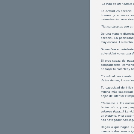
“La vida de un hombre 
La actitud es esencial
buenas y a veces ve
determinarás como vives
“Nunca discutas con un s
De una manera divertida
esencial. La posibilid
muy escasa. Es mucho 
“Acuérdate en adelante,
adversidad no es una de
Si eres capaz de pasar
compadecerte, converti
de forjar tu carácter y
“Es ridículo no intentar
de los demás, lo cual es
Tu capacidad de influi
mucha más capacidad d
dejas de intentar el i
“Recuerdo a los hombr
tantos otros; y me pr
volverse tierra…! La v
un instante, y ya pasó;
has navegado; has lle
Hagas lo que hagas. Se
muerte todos somos i