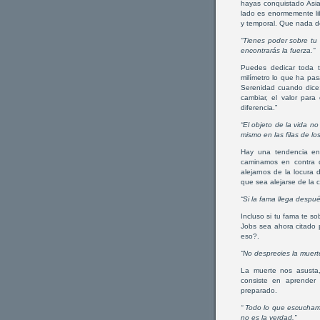
hayas conquistado Asia
lado es enormemente li
y temporal. Que nada d
“Tienes poder sobre tu
encontrarás la fuerza.”
Puedes dedicar toda t
milímetro lo que ha pas
Serenidad cuando dice
cambiar, el valor par
diferencia.”
“El objeto de la vida n
mismo en las filas de los
Hay una tendencia en
caminamos en contra d
alejarnos de la locura 
que sea alejarse de la c
“Si la fama llega despué
Incluso si tu fama te s
Jobs sea ahora citado 
eso?.
“No desprecies la muert
La muerte nos asusta,
consiste en aprender
preparado.
“ Todo lo que escucham
no es la verdad.”