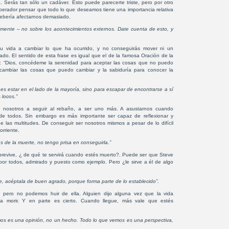
. Serás tan sólo un cadáver. Esto puede parecerte triste, pero por otro
berador pensar que todo lo que deseamos tiene una importancia relativa
ebería afectarnos demasiado.
 mente – no sobre los acontecimientos externos. Date cuenta de esto, y
u vida a cambiar lo que ha ocurrido, y no conseguirás mover ni un
ado. El sentido de esta frase es igual que el de la famosa Oración de la
: “Dios, concédeme la serenidad para aceptar las cosas que no puedo
a cambiar las cosas que puedo cambiar y la sabiduría para conocer la
o es estar en el lado de la mayoría, sino para escapar de encontrarse a sí
 locos.”
 nosotros a seguir al rebaño, a ser uno más. A asustarnos cuando
e todos. Sin embargo es más importante ser capaz de reflexionar y
de las multitudes. De conseguir ser nosotros mismos a pesar de lo difícil
orriente.
s de la muerte, no tengo prisa en conseguirla.”
obrevive, ¿ de qué te servirá cuando estés muerto?. Puede ser que Steve
por todos, admirado y puesto como ejemplo. Pero ¿le sirve a él de algo
e, acéptala de buen agrado, porque forma parte de lo establecido”.
 pero no podemos huir de ella. Alguien dijo alguna vez que la vida
 a morir. Y en parte es cierto. Cuando llegue, más vale que estés
os es una opinión, no un hecho. Todo lo que vemos es una perspectiva,