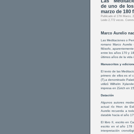
Las “Meditaci
de uno de lo
marzo de 180 f
Publicado el 17th Marzo,
Leido 2,772 veces.
Comme
Marco Aurelio nac
Las Meditaciones o Pens
romano Marco Aurelio e
filósofo, aparentemente
entre los años 170 y 18
últimos años de la vida 
Manuscritos y edicion
El texto de las Meditac
primero de ellos es el 
(T),a denominado Palati
utilizó Wilhelm Xylande
impresa en Zúrich en 1
Datación
Algunos autores moder
actual río Hron de Es
Aurelio recuerda a tod
datable hacia el año 17
El libro II, escrito en
escrito en el año 178 
interpretación cronoló