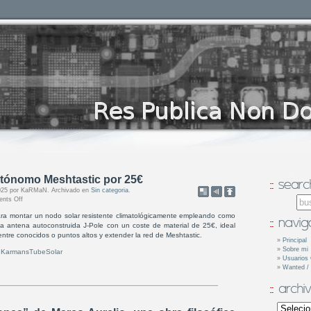
tónomo Meshtastic por 25€
 2025 por KaRMaN. Archivado en
Sin categoria
.
nts Off
ra montar un nodo solar resistente climatológicamente empleando como
 antena autoconstruida J-Pole con un coste de material de 25€, ideal
 entre conocidos o puntos altos y extender la red de Meshtastic.
Principal
Sobre mi
l KarmansTubeSolar
Usuarios 
Wanted /