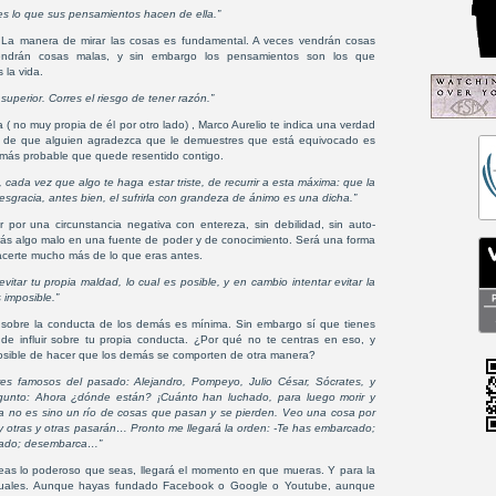
es lo que sus pensamientos hacen de ella.”
. La manera de mirar las cosas es fundamental. A veces vendrán cosas
ndrán cosas malas, y sin embargo los pensamientos son los que
 la vida.
uperior. Corres el riesgo de tener razón.”
 ( no muy propia de él por otro lado) , Marco Aurelio te indica una verdad
ad de que alguien agradezca que le demuestres que está equivocado es
más probable que quede resentido contigo.
 cada vez que algo te haga estar triste, de recurrir a esta máxima: que la
sgracia, antes bien, el sufrirla con grandeza de ánimo es una dicha.”
 por una circunstancia negativa con entereza, sin debilidad, sin auto-
rás algo malo en una fuente de poder y de conocimiento. Será una forma
 hacerte mucho más de lo que eras antes.
 evitar tu propia maldad, lo cual es posible, y en cambio intentar evitar la
 imposible.”
r sobre la conducta de los demás es mínima. Sin embargo sí que tienes
e influir sobre tu propia conducta. ¿Por qué no te centras en eso, y
mposible de hacer que los demás se comporten de otra manera?
es famosos del pasado: Alejandro, Pompeyo, Julio César, Sócrates, y
egunto: Ahora ¿dónde están? ¡Cuánto han luchado, para luego morir y
ida no es sino un río de cosas que pasan y se pierden. Veo una cosa por
 y otras y otras pasarán… Pronto me llegará la orden: -Te has embarcado;
gado; desembarca…”
as lo poderoso que seas, llegará el momento en que mueras. Y para la
guales. Aunque hayas fundado Facebook o Google o Youtube, aunque