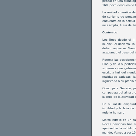
pensar en una cronología
168, poco después de l
La unidad auténtica de
de conjunto de pensami
encuentra en la actitud 
más amplia, fuera del t
Contenido
Los libros desde el II
muerte, el universo, la
deben inspirarse. Marc
aceptando el peso del i
Retoma las posiciones 
Dios, y de la superfic
supremas que gobierna
escrito a huir del mund
realidades caducas, l
significado a su propia e
Como para Séneca, par
compuesta del alma prop
la sede de la actividad e
En su rol de emperado
inutilidad y la falta 
todo lo humano.
Marco Aurelio es un ca
Pocas personas han si
aprovechar la sabidurí
mundo. Vamos a ver 10 