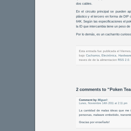
dos cables.
En el circuito principal se pueden a
plástico y el tercero en forma de DIP
64K. Según las especificaciones el po
la ID que intercambia tiene un peso de
Por lo demás, es un cacharrito curioso
Esta entrada fue publicada el Viernes
bajo
Cacharros
,
Electrónica
,
Hardwar
traves de de la alimentacion
RSS 2.0
.
2 comments to “Poken Te
Comment by
Miguel
:
Lunes, Noviembre 14th 2011 at 2:11 pm
La cantidad de malas ideas que me insp
personas, malware embebido, transmis
Gracias por enseñarlo!