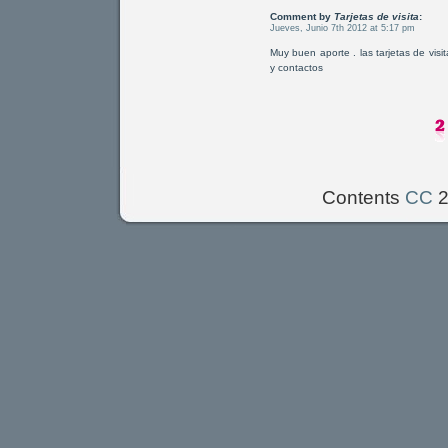
Comment by
Tarjetas de visita
:
Jueves, Junio 7th 2012 at 5:17 pm
Muy buen aporte . las tarjetas de visit
y contactos
Contents
CC
2